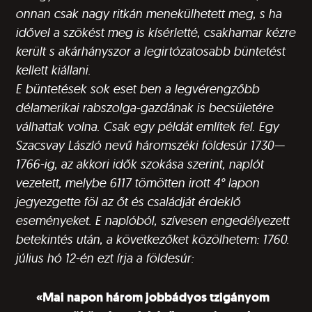
onnan csak nagy ritkán menekülhetett meg, s ha
idővel a szökést meg is kísérletté, csakhamar kézre
került s akárhányszor a legirtózatosabb büntetést
kellett kiállani.
E büntetések sok eset­ ben a legvérengzőbb
délamerikai rabszolga-gaz­dának is becsületére
válhattak volna. Csak egy példát említek fel. Egy
Szacsvay László nevű háromszéki földesúr 1730—
1766-ig, az akkori idők szokása szerint, naplót
vezetett, melybe 6117 tömötten irott 4° lapon
jegyezgette föl az őt és családját érdeklő
eseményeket. E naplóból, szívesen engedélyezett
betekintés után, a következőket­ közölhetem: 1760.
július hó 12-én ezt írja a földesúr:
«Mai napon három jobbádyos tzigányom