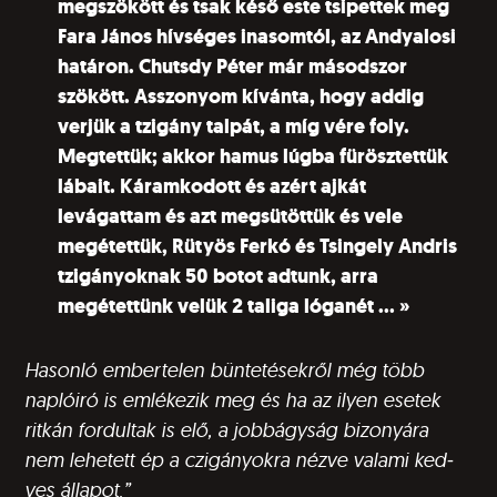
megszökött és tsak késő este tsipettek meg
Fara János hívséges inasomtól, az Andyalosi
határon. Chutsdy Péter már másodszor
szökött. Asszonyom kívánta, hogy addig
verjük a tzigány talpát, a míg vére foly.
Megtettük; akkor hamus lúgba fürösztettük
lábait. Káramkodott és azért ajkát
levágattam és azt megsütöttük és vele
megétettük, Rütyös Ferkó és Tsingely Andris
tzigányoknak 50 botot adtunk, arra
megétettünk velük 2 taliga lóganét … »
Hasonló embertelen büntetésekről még több
naplóiró is emlékezik meg és ha az ilyen esetek
ritkán fordultak is elő, a jobbágyság bizonyára
nem lehetett ép a czigányokra nézve valami ked­
ves állapot.”