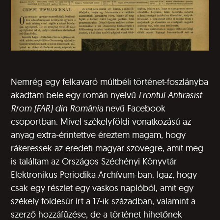
Nemrég egy felkavaró múltbéli történet-foszlányba
akadtam bele egy román nyelvű
Frontul Antirasist
Rrom (FAR) din România
nevű Facebook
csoportban. Mivel székelyföldi vonatkozású az
anyag extra-érintettve éreztem magam, hogy
rákeressek az
eredeti magyar szövegre
, amit meg
is találtam az Országos Széchényi Könyvtár
Elektronikus Periodika Archívum-ban. Igaz, hogy
csak egy részlet egy vaskos naplóból, amit egy
székely földesúr írt a 17-ik században, valamint a
szerző hozzáfűzése, de a történet hihetőnek