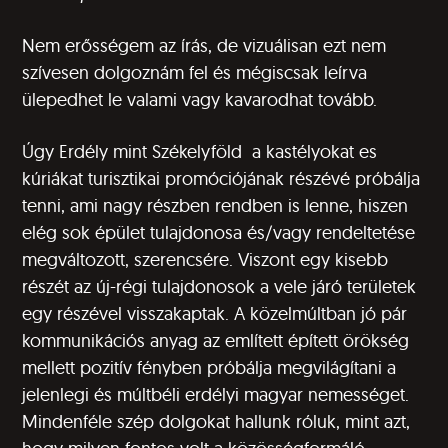
Nem erősségem az írás, de vizuálisan ezt nem
szívesen dolgoznám fel és mégiscsak leírva
ülepedhet le valami vagy kavarodhat tovább.
Úgy Erdély mint Székelyföld a kastélyokat es
kúriákat turisztikai promóciójának részévé próbálja
tenni, ami nagy részben rendben is lenne, hiszen
elég sok épület tulajdonosa és/vagy rendeltetése
megváltozott, szerencsére. Viszont egy kisebb
részét az új-régi tulajdonosok a vele járó területek
egy részével visszakaptak. A közelmúltban jó pár
kommunikációs anyag az említett épített örökség
mellett pozitív fényben próbálja megvilágítani a
jelenlegi és múltbéli erdélyi magyar nemességet.
Mindenféle szép dolgokat hallunk róluk, mint azt,