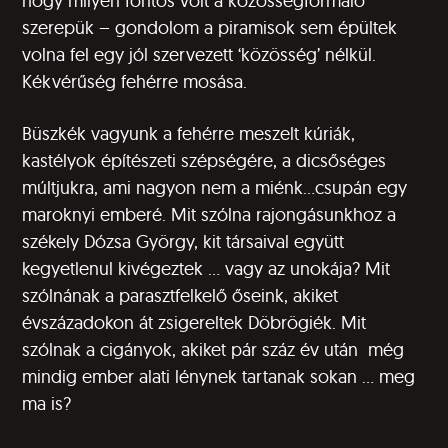
hogy milyen fontos volt a közösségformáló
szerepük – gondolom a piramisok sem épültek
volna fel egy jól szervezett ‘közösség’ nélkül.
Kékvérűség fehérre mosása.
Büszkék vagyunk a fehérre meszelt kúriák,
kastélyok építészeti szépségére, a dicsőséges
múltjukra, ami nagyon nem a miénk…csupán egy
maroknyi emberé. Mit szólna rajongásunkhoz a
székely Dózsa György, kit társaival együtt
kegyetlenul kivégeztek … vagy az unokája? Mit
szólnának a parasztfelkel
ő
ő
seink, akiket
évszázadokon át zsigereltek Döbrögiék. Mit
szólnak a cigányok, akiket pár száz év után még
mindig ember alati lénynek tartanak sokan … meg
ma is?