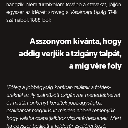
hangzik. Nem turmixolom tovább a szavakat, jöjjön
egyszer az idézett szöveg a
Vasárnapi Ujság
37-ik
számából, 1888-ból:
Asszonyom kívánta, hogy
addig verjük a tzigány talpát,
a míg vére foly
“Főleg a jobbágyság korában találtak a földes­
uraknál az ily száműzött czigányok menedékhe­lyet
és miután önkényt kerültek jobbágyságba,
csakhamar meghiúsult minden abbeli reményük
hogy valaha csapatjaikhoz visszatérhessenek. Mert
ha egyszer beállott a földesúr zsellérei közé,